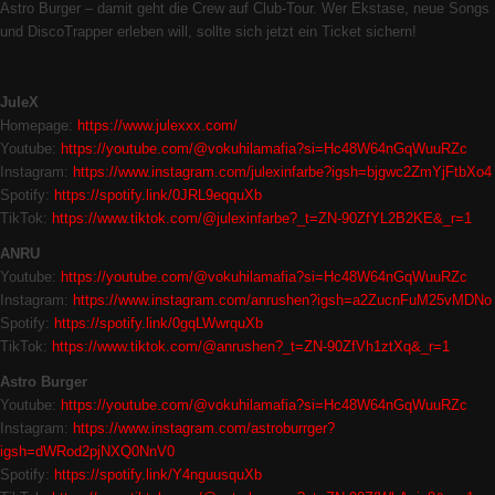
Astro Burger – damit geht die Crew auf Club-Tour. Wer Ekstase, neue Songs
und DiscoTrapper erleben will, sollte sich jetzt ein Ticket sichern!
JuleX
Homepage:
https://www.julexxx.com/
Youtube:
https://youtube.com/@vokuhilamafia?si=Hc48W64nGqWuuRZc
Instagram:
https://www.instagram.com/julexinfarbe?igsh=bjgwc2ZmYjFtbXo4
Spotify:
https://spotify.link/0JRL9eqquXb
TikTok:
https://www.tiktok.com/@julexinfarbe?_t=ZN-90ZfYL2B2KE&_r=1
ANRU
Youtube:
https://youtube.com/@vokuhilamafia?si=Hc48W64nGqWuuRZc
Instagram:
https://www.instagram.com/anrushen?igsh=a2ZucnFuM25vMDNo
Spotify:
https://spotify.link/0gqLWwrquXb
TikTok:
https://www.tiktok.com/@anrushen?_t=ZN-90ZfVh1ztXq&_r=1
Astro Burger
Youtube:
https://youtube.com/@vokuhilamafia?si=Hc48W64nGqWuuRZc
Instagram:
https://www.instagram.com/astroburrger?
igsh=dWRod2pjNXQ0NnV0
Spotify:
https://spotify.link/Y4nguusquXb