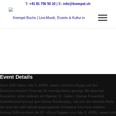
T:
+41 81 756 50 10
| E:
info@krempel.ch
Jule X, ANRU, areem &
Astro Burger –
DiscoTrapper Tour 2026
2026
07
Feb
(Feb 7)
20:00
08
(Feb 8)
1:00
Jule X, ANRU, areem & Astro Burger –
DiscoTrapper Tour 2026
Event Details
Auch 2025 haben Jule X, ANRU, areem und Astro Burger auf den
Deutschschweizer Festivals für mächtig Abriss gesorgt. Mit epischen
Konzerten, unter anderem am Openair St. Gallen, Openair Frauenfeld,
Gurtenfestival und auf dem Berner Bundesplatz, hat sich die Vokuhila Mafia
als einer der wohl aktuell angesagtesten Schweizer Live-Acts etabliert.
Anfang 2026 erscheint die EP «DiscoTrapper» von Jule X, ANRU, areem und