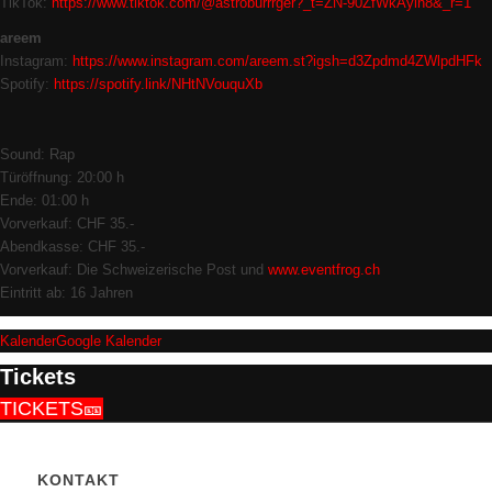
TikTok:
https://www.tiktok.com/@astroburrrger?_t=ZN-90ZfWkAyin8&_r=1
areem
Instagram:
https://www.instagram.com/areem.st?igsh=d3Zpdmd4ZWlpdHFk
Spotify:
https://spotify.link/NHtNVouquXb
Sound: Rap
Türöffnung: 20:00 h
Ende: 01:00 h
Vorverkauf: CHF 35.-
Abendkasse: CHF 35.-
Vorverkauf: Die Schweizerische Post und
www.eventfrog.ch
Eintritt ab: 16 Jahren
Kalender
Google Kalender
Tickets
TICKETS🎫
KONTAKT