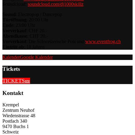
Soundcloud:
soundcloud.com/dj1000skillz
Sound
: Electropop / Dancepop
Türöffnung
: 20:00 Uhr
Ende
: 23:00 Uhr
Vorverkauf
: CHF 20.-
Abendkasse
: CHF 20.-
Vorverkauf
: Die Schweizerische Post und
www.eventfrog.ch
Eintritt ab
: 18 Jahren
Kalender
Google Kalender
Tickets
TICKETS🎫
Kontakt
Krempel
Zentrum Neuhof
Wiedenstrasse 48
Postfach 340
9470 Buchs 1
Schweiz