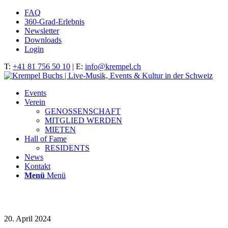
FAQ
360-Grad-Erlebnis
Newsletter
Downloads
Login
T:
+41 81 756 50 10
| E:
info@krempel.ch
Events
Verein
GENOSSENSCHAFT
MITGLIED WERDEN
MIETEN
Hall of Fame
RESIDENTS
News
Kontakt
Menü
Menü
nextupBW_150424@florinschmid031
20. April 2024