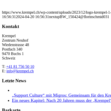
https://www.krempel.ch/wp-content/uploads/2023/12/logo-krempel-
16:56:31
2024-04-20 16:56:31
nextupBW_150424@florinschmid031
Kontakt
Krempel
Zentrum Neuhof
Wiedenstrasse 48
Postfach 340
9470 Buchs 1
Schweiz
T:
+41 81 756 50 10
E:
info@krempel.ch
Letzte News
„Support Culture“ mit Migros: Gemeinsam für den Kr
Ein neues Kapitel: Nach 20 Jahren muss der ‚Krempel
Barkarte