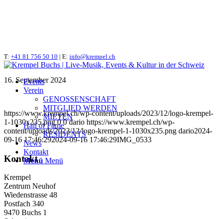
T:
IMG_0533
+41 81 756 50 10
| E:
info@krempel.ch
16. September 2024
Events
Verein
GENOSSENSCHAFT
MITGLIED WERDEN
https://www.krempel.ch/wp-content/uploads/2023/12/logo-krempel-
MIETEN
1-1030x235.png
0
0
dario
https://www.krempel.ch/wp-
Hall of Fame
content/uploads/2023/12/logo-krempel-1-1030x235.png
dario
2024-
RESIDENTS
09-16 17:46:29
2024-09-16 17:46:29
IMG_0533
News
Kontakt
Kontakt
Menü
Menü
Krempel
Zentrum Neuhof
Wiedenstrasse 48
Postfach 340
9470 Buchs 1