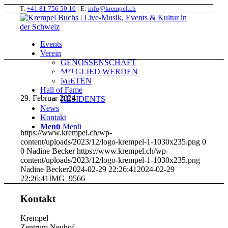
T:
+41 81 756 50 10
| E:
info@krempel.ch
Events
Verein
GENOSSENSCHAFT
MITGLIED WERDEN
IMG_9566
MIETEN
Hall of Fame
29. Februar 2024
RESIDENTS
News
Kontakt
Menü
Menü
https://www.krempel.ch/wp-
content/uploads/2023/12/logo-krempel-1-1030x235.png
0
0
Nadine Becker
https://www.krempel.ch/wp-
content/uploads/2023/12/logo-krempel-1-1030x235.png
Nadine Becker
2024-02-29 22:26:41
2024-02-29
22:26:41
IMG_9566
Kontakt
Krempel
Zentrum Neuhof