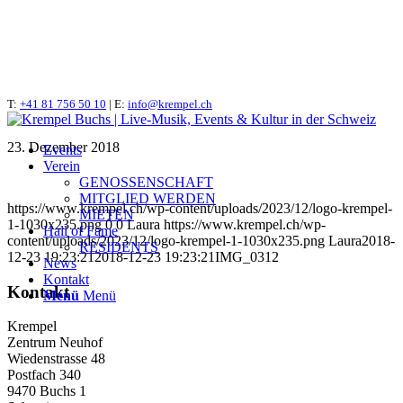
T:
IMG_0312
+41 81 756 50 10
| E:
info@krempel.ch
23. Dezember 2018
Events
Verein
GENOSSENSCHAFT
MITGLIED WERDEN
https://www.krempel.ch/wp-content/uploads/2023/12/logo-krempel-
MIETEN
1-1030x235.png
0
0
Laura
https://www.krempel.ch/wp-
Hall of Fame
content/uploads/2023/12/logo-krempel-1-1030x235.png
Laura
2018-
RESIDENTS
12-23 19:23:21
2018-12-23 19:23:21
IMG_0312
News
Kontakt
Kontakt
Menü
Menü
Krempel
Zentrum Neuhof
Wiedenstrasse 48
Postfach 340
9470 Buchs 1