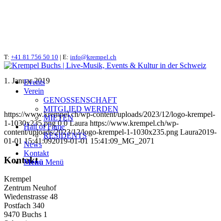
T:
_MG_2071
+41 81 756 50 10
| E:
info@krempel.ch
1. Januar 2019
Events
Verein
GENOSSENSCHAFT
MITGLIED WERDEN
https://www.krempel.ch/wp-content/uploads/2023/12/logo-krempel-
MIETEN
1-1030x235.png
0
0
Laura
https://www.krempel.ch/wp-
Hall of Fame
content/uploads/2023/12/logo-krempel-1-1030x235.png
Laura
2019-
RESIDENTS
01-01 15:41:09
2019-01-01 15:41:09
_MG_2071
News
Kontakt
Kontakt
Menü
Menü
Krempel
Zentrum Neuhof
Wiedenstrasse 48
Postfach 340
9470 Buchs 1