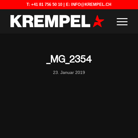
T:
+41 81 756 50 10
| E:
INFO@KREMPEL.CH
_MG_2354
23. Januar 2019