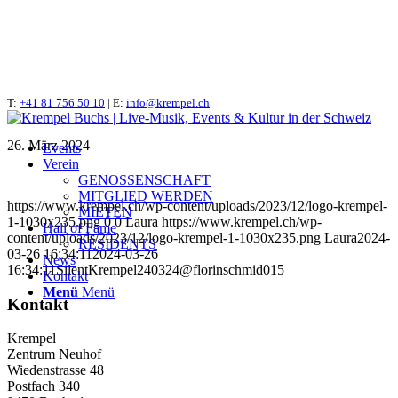
T:
SilentKrempel240324@florinschmid015
+41 81 756 50 10
| E:
info@krempel.ch
26. März 2024
Events
Verein
GENOSSENSCHAFT
MITGLIED WERDEN
https://www.krempel.ch/wp-content/uploads/2023/12/logo-krempel-
MIETEN
1-1030x235.png
0
0
Laura
https://www.krempel.ch/wp-
Hall of Fame
content/uploads/2023/12/logo-krempel-1-1030x235.png
Laura
2024-
RESIDENTS
03-26 16:34:11
2024-03-26
News
16:34:11
SilentKrempel240324@florinschmid015
Kontakt
Menü
Menü
Kontakt
Krempel
Zentrum Neuhof
Wiedenstrasse 48
Postfach 340