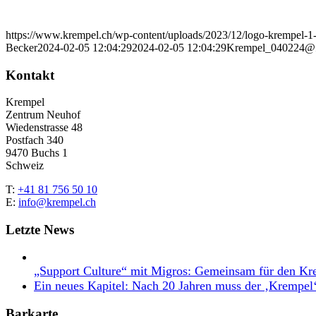
https://www.krempel.ch/wp-content/uploads/2023/12/logo-krempel-
Becker
2024-02-05 12:04:29
2024-02-05 12:04:29
Krempel_040224@f
Kontakt
Krempel
Zentrum Neuhof
Wiedenstrasse 48
Postfach 340
9470 Buchs 1
Schweiz
T:
+41 81 756 50 10
E:
info@krempel.ch
Letzte News
„Support Culture“ mit Migros: Gemeinsam für den Kr
Ein neues Kapitel: Nach 20 Jahren muss der ‚Krempel
Barkarte