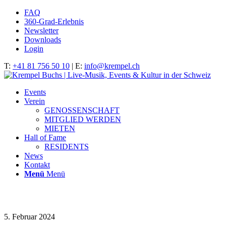
FAQ
360-Grad-Erlebnis
Newsletter
Downloads
Login
T:
+41 81 756 50 10
| E:
info@krempel.ch
Events
Verein
GENOSSENSCHAFT
MITGLIED WERDEN
MIETEN
Hall of Fame
RESIDENTS
News
Kontakt
Menü
Menü
Krempel_040224@florinschmid002
5. Februar 2024