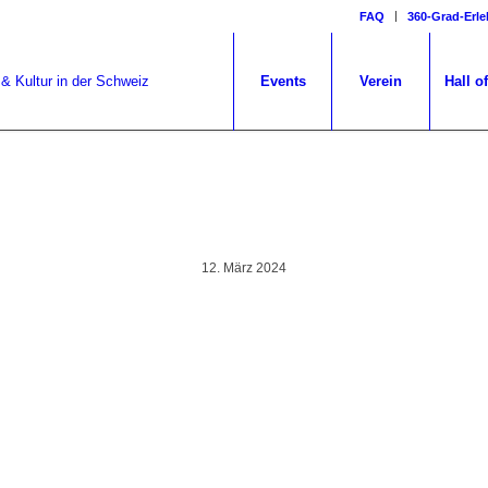
FAQ
360-Grad-Erle
Events
Verein
Hall o
IMG_9955
12. März 2024