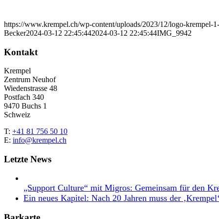
https://www.krempel.ch/wp-content/uploads/2023/12/logo-krempel-
Becker
2024-03-12 22:45:44
2024-03-12 22:45:44
IMG_9942
Kontakt
Krempel
Zentrum Neuhof
Wiedenstrasse 48
Postfach 340
9470 Buchs 1
Schweiz
T:
+41 81 756 50 10
E:
info@krempel.ch
Letzte News
„Support Culture“ mit Migros: Gemeinsam für den Kr
Ein neues Kapitel: Nach 20 Jahren muss der ‚Krempel
Barkarte