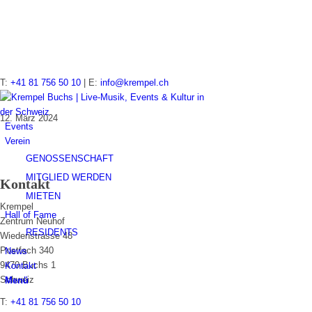
IMG_9906
T:
+41 81 756 50 10
| E:
info@krempel.ch
12. März 2024
Events
Verein
GENOSSENSCHAFT
MITGLIED WERDEN
Kontakt
MIETEN
Krempel
Hall of Fame
Zentrum Neuhof
RESIDENTS
Wiedenstrasse 48
Postfach 340
News
9470 Buchs 1
Kontakt
Schweiz
Menü
T:
+41 81 756 50 10