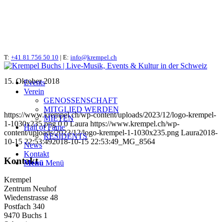
T:
_MG_8564
+41 81 756 50 10
| E:
info@krempel.ch
15. Oktober 2018
Events
Verein
GENOSSENSCHAFT
MITGLIED WERDEN
https://www.krempel.ch/wp-content/uploads/2023/12/logo-krempel-
MIETEN
1-1030x235.png
0
0
Laura
https://www.krempel.ch/wp-
Hall of Fame
content/uploads/2023/12/logo-krempel-1-1030x235.png
Laura
2018-
RESIDENTS
10-15 22:53:49
2018-10-15 22:53:49
_MG_8564
News
Kontakt
Kontakt
Menü
Menü
Krempel
Zentrum Neuhof
Wiedenstrasse 48
Postfach 340
9470 Buchs 1