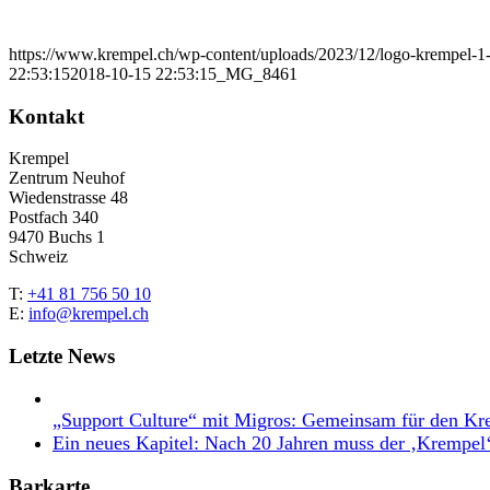
https://www.krempel.ch/wp-content/uploads/2023/12/logo-krempel-
22:53:15
2018-10-15 22:53:15
_MG_8461
Kontakt
Krempel
Zentrum Neuhof
Wiedenstrasse 48
Postfach 340
9470 Buchs 1
Schweiz
T:
+41 81 756 50 10
E:
info@krempel.ch
Letzte News
„Support Culture“ mit Migros: Gemeinsam für den Kr
Ein neues Kapitel: Nach 20 Jahren muss der ‚Krempel
Barkarte