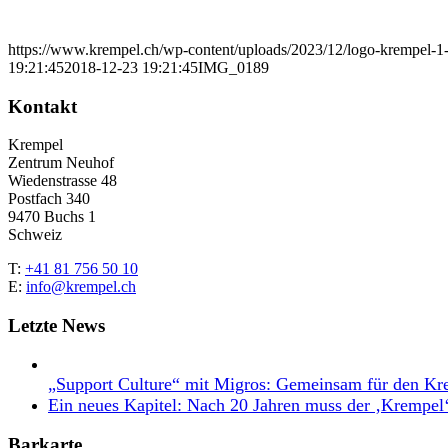
https://www.krempel.ch/wp-content/uploads/2023/12/logo-krempel-
19:21:45
2018-12-23 19:21:45
IMG_0189
Kontakt
Krempel
Zentrum Neuhof
Wiedenstrasse 48
Postfach 340
9470 Buchs 1
Schweiz
T:
+41 81 756 50 10
E:
info@krempel.ch
Letzte News
„Support Culture“ mit Migros: Gemeinsam für den Kr
Ein neues Kapitel: Nach 20 Jahren muss der ‚Krempel
Barkarte