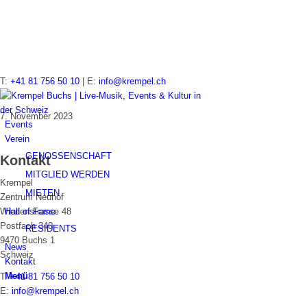
IMG_2125
T:
+41 81 756 50 10
| E:
info@krempel.ch
7. November 2023
Events
Verein
GENOSSENSCHAFT
Kontakt
MITGLIED WERDEN
Krempel
MIETEN
Zentrum Neuhof
Hall of Fame
Wiedenstrasse 48
Postfach 340
RESIDENTS
9470 Buchs 1
News
Schweiz
Kontakt
Menü
T:
+41 81 756 50 10
E:
info@krempel.ch