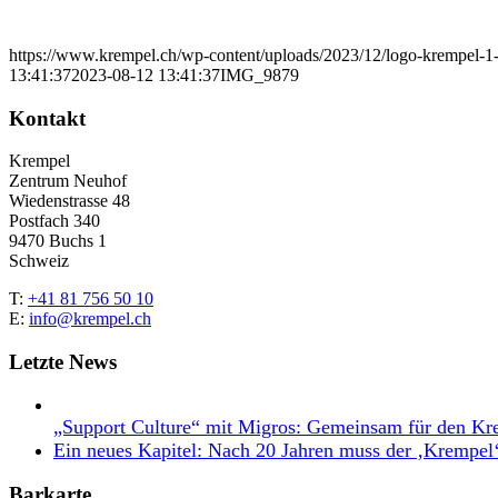
https://www.krempel.ch/wp-content/uploads/2023/12/logo-krempel-
13:41:37
2023-08-12 13:41:37
IMG_9879
Kontakt
Krempel
Zentrum Neuhof
Wiedenstrasse 48
Postfach 340
9470 Buchs 1
Schweiz
T:
+41 81 756 50 10
E:
info@krempel.ch
Letzte News
„Support Culture“ mit Migros: Gemeinsam für den Kr
Ein neues Kapitel: Nach 20 Jahren muss der ‚Krempel
Barkarte