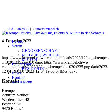
T:
IMG_8378
+41 81 756 50 10
| E:
info@krempel.ch
4. Dezember 2023
Events
Verein
GENOSSENSCHAFT
MITGLIED WERDEN
https://www.krempel.ch/wp-content/uploads/2023/12/logo-krempel-
MIETEN
1-1030x235.png
0
0
dario
https://www.krempel.ch/wp-
Hall of Fame
content/uploads/2023/12/logo-krempel-1-1030x235.png
dario
2023-
RESIDENTS
12-04 19:03:07
2023-12-04 19:03:07
IMG_8378
News
Kontakt
Kontakt
Menü
Menü
Krempel
Zentrum Neuhof
Wiedenstrasse 48
Postfach 340
9470 Buchs 1