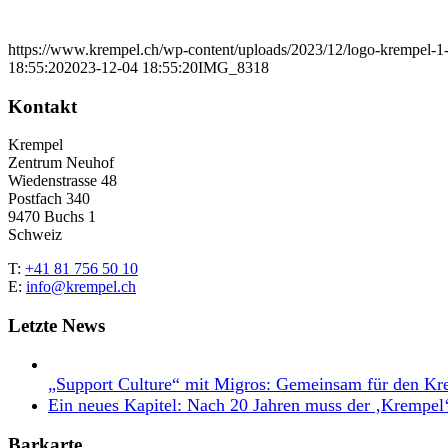
https://www.krempel.ch/wp-content/uploads/2023/12/logo-krempel-
18:55:20
2023-12-04 18:55:20
IMG_8318
Kontakt
Krempel
Zentrum Neuhof
Wiedenstrasse 48
Postfach 340
9470 Buchs 1
Schweiz
T:
+41 81 756 50 10
E:
info@krempel.ch
Letzte News
„Support Culture“ mit Migros: Gemeinsam für den Kr
Ein neues Kapitel: Nach 20 Jahren muss der ‚Krempel
Barkarte