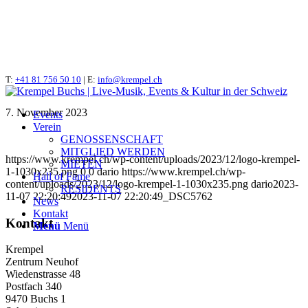
T:
_DSC5762
+41 81 756 50 10
| E:
info@krempel.ch
7. November 2023
Events
Verein
GENOSSENSCHAFT
MITGLIED WERDEN
https://www.krempel.ch/wp-content/uploads/2023/12/logo-krempel-
MIETEN
1-1030x235.png
0
0
dario
https://www.krempel.ch/wp-
Hall of Fame
content/uploads/2023/12/logo-krempel-1-1030x235.png
dario
2023-
RESIDENTS
11-07 22:20:49
2023-11-07 22:20:49
_DSC5762
News
Kontakt
Kontakt
Menü
Menü
Krempel
Zentrum Neuhof
Wiedenstrasse 48
Postfach 340
9470 Buchs 1