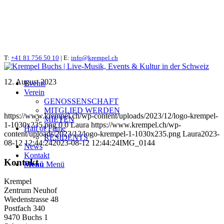
T:
IMG_0144
+41 81 756 50 10
| E:
info@krempel.ch
12. August 2023
Events
Verein
GENOSSENSCHAFT
MITGLIED WERDEN
https://www.krempel.ch/wp-content/uploads/2023/12/logo-krempel-
MIETEN
1-1030x235.png
0
0
Laura
https://www.krempel.ch/wp-
Hall of Fame
content/uploads/2023/12/logo-krempel-1-1030x235.png
Laura
2023-
RESIDENTS
08-12 12:44:24
2023-08-12 12:44:24
IMG_0144
News
Kontakt
Kontakt
Menü
Menü
Krempel
Zentrum Neuhof
Wiedenstrasse 48
Postfach 340
9470 Buchs 1