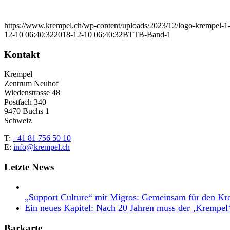
https://www.krempel.ch/wp-content/uploads/2023/12/logo-krempel-
12-10 06:40:32
2018-12-10 06:40:32
BTTB-Band-1
Kontakt
Krempel
Zentrum Neuhof
Wiedenstrasse 48
Postfach 340
9470 Buchs 1
Schweiz
T:
+41 81 756 50 10
E:
info@krempel.ch
Letzte News
„Support Culture“ mit Migros: Gemeinsam für den Kr
Ein neues Kapitel: Nach 20 Jahren muss der ‚Krempel
Barkarte