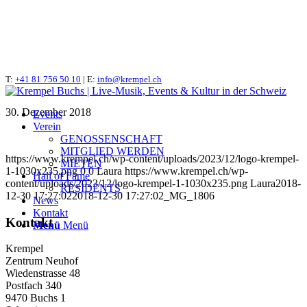
T:
_MG_1806
+41 81 756 50 10
| E:
info@krempel.ch
30. Dezember 2018
Events
Verein
GENOSSENSCHAFT
MITGLIED WERDEN
https://www.krempel.ch/wp-content/uploads/2023/12/logo-krempel-
MIETEN
1-1030x235.png
0
0
Laura
https://www.krempel.ch/wp-
Hall of Fame
content/uploads/2023/12/logo-krempel-1-1030x235.png
Laura
2018-
RESIDENTS
12-30 17:27:02
2018-12-30 17:27:02
_MG_1806
News
Kontakt
Kontakt
Menü
Menü
Krempel
Zentrum Neuhof
Wiedenstrasse 48
Postfach 340
9470 Buchs 1