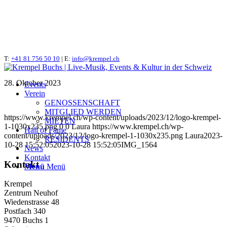
T:
IMG_1564
+41 81 756 50 10
| E:
info@krempel.ch
28. Oktober 2023
Events
Verein
GENOSSENSCHAFT
MITGLIED WERDEN
https://www.krempel.ch/wp-content/uploads/2023/12/logo-krempel-
MIETEN
1-1030x235.png
0
0
Laura
https://www.krempel.ch/wp-
Hall of Fame
content/uploads/2023/12/logo-krempel-1-1030x235.png
Laura
2023-
RESIDENTS
10-28 15:52:05
2023-10-28 15:52:05
IMG_1564
News
Kontakt
Kontakt
Menü
Menü
Krempel
Zentrum Neuhof
Wiedenstrasse 48
Postfach 340
9470 Buchs 1