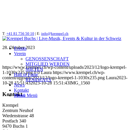
T:
IMG_1560
+41 81 756 50 10
| E:
info@krempel.ch
28. Oktober 2023
Events
Verein
GENOSSENSCHAFT
MITGLIED WERDEN
https://www.krempel.ch/wp-content/uploads/2023/12/logo-krempel-
MIETEN
1-1030x235.png
0
0
Laura
https://www.krempel.ch/wp-
Hall of Fame
content/uploads/2023/12/logo-krempel-1-1030x235.png
Laura
2023-
RESIDENTS
10-28 15:51:43
2023-10-28 15:51:43
IMG_1560
News
Kontakt
Kontakt
Menü
Menü
Krempel
Zentrum Neuhof
Wiedenstrasse 48
Postfach 340
9470 Buchs 1